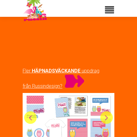
Fler
HÄPNADSVÄCKANDE
uppdrag
från Russindesign?