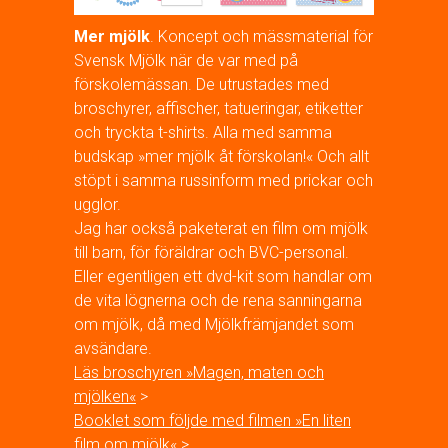
Mer mjölk
. Koncept och mässmaterial för
Svensk Mjölk när de var med på
förskolemässan. De utrustades med
broschyrer, affischer, tatueringar, etiketter
och tryckta t-shirts. Alla med samma
budskap »mer mjölk åt förskolan!« Och allt
stöpt i samma russinform med prickar och
ugglor.
Jag har också paketerat en film om mjölk
till barn, för föräldrar och BVC-personal.
Eller egentligen ett dvd-kit som handlar om
de vita lögnerna och de rena sanningarna
om mjölk, då med Mjölkfrämjandet som
avsändare.
Läs broschyren »Magen, maten och
mjölken«
>
Booklet som följde med filmen »En liten
film om mjölk«
>