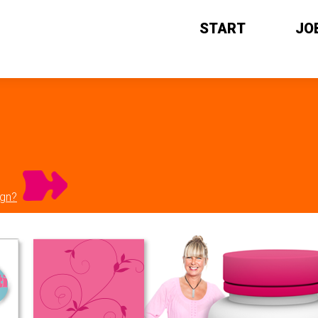
START
JO
ign?