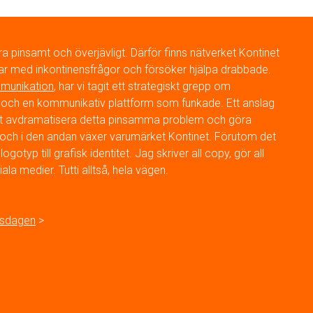
ra pinsamt och överjävligt. Därför finns nätverket Kontinet
ar med inkontinensfrågor och försöker hjälpa drabbade.
mmunikation
, har vi tagit ett strategiskt grepp om
lag och en kommunikativ plattform som funkade. Ett anslag
r att avdramatisera detta pinsamma problem och göra
kt och i den andan växer varumärket Kontinet. Förutom det
gotyp till grafisk identitet. Jag skriver all copy, gör all
ala medier. Tutti alltså, hela vägen.
nsdagen
>