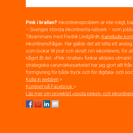
Pink i brallan?
Inkontinensproblem är inte roligt, ba
– Sveriges största inkontinenta nätverk – som jobb
Tillsammans med Fredrik Lindgårdh,
Kanelbulle ko
inkontinensfrågan. Här gällde det att hitta ett ans
som lockar till prat och skratt om inkontinens, fö
något åt det. »Pink i brallan« funkar alldeles utmär
strategiska varumärkesarbetet har jag gjort allt från lo
formgivning för både tryck och för digitala- och soci
Kolla in webben
>
Kontinet på Facebook
>
Läs mer om projektet »spola pinket« och inkontine