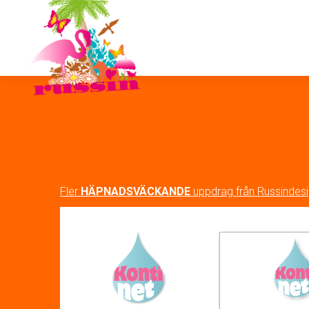
Fler
HÄPNADSVÄCKANDE
uppdrag från Russindes