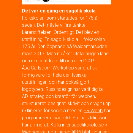
Det var en gång en sagolik skola
,
Folkskolan, som startades för 175 år
sedan. Det måste vi fira tänkte
Lärarstiftelsen. Ordentligt. Det blev en
utställning: En sagolik skola – folkskolan
175 år. Den öppnade på Waldemarsudde i
mars 2017. Men nu åker utställningen land
och rike runt fram till och med 2019.
Åsa Carlström Workshop
var grafisk
formgivare för hela den fysiska
utställningen och har också gjort
logotypen. Russindesign har varit digital-
AD, strateg och kreatör för webben,
strukturerat, designat, skrivit och dragit upp
riktlinjerna för sociala medier.
ER Webb
har
programmerat sagolikt.
Steinar Júlíusson
har animerat. Kolla in
ensagolikskola.se
>
Webben var nominerad till
Publishingpriset