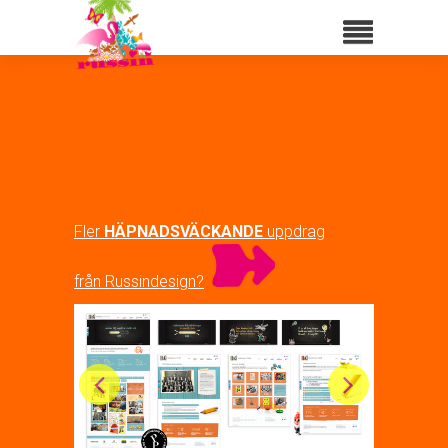
Fler
HÄPNADSVÄCKANDE
uppdrag
från Russindesign?